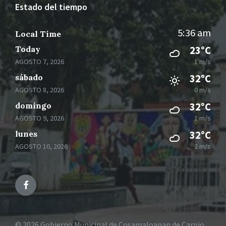
Estado del tiempo
5:36 am
Local Time
Today
23°C
AGOSTO 7, 2026
1 m/s
sábado
32°C
AGOSTO 8, 2026
0 m/s
domingo
32°C
AGOSTO 9, 2026
1 m/s
lunes
32°C
AGOSTO 10, 2026
2 m/s
Facebook
© 2026 Gobierno Municipal de Cosamaloapan de Carpio