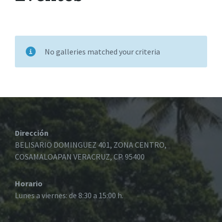
No galleries matched your criteria
Dirección
BELISARIO DOMINGUEZ 401, ZONA CENTRO,
COSAMALOAPAN VERACRUZ, CP. 95400
Horario
Lunes a viernes: de 8:30 a 15:00 h.