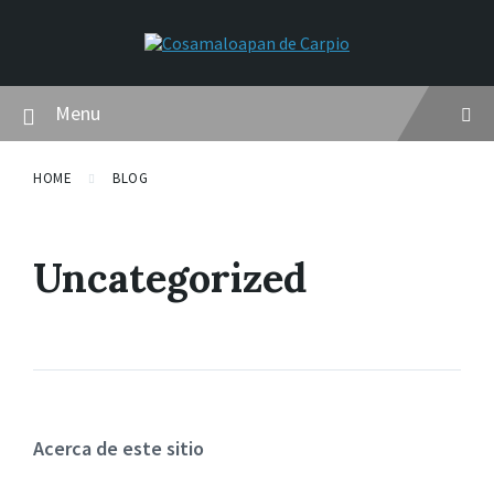
Skip
Skip
Skip
to
to
to
content
main
footer
navigation
Menu
HOME
BLOG
Uncategorized
Acerca de este sitio