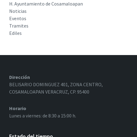
H. Ayuntamiento de Cosamaloapan
Noticias
Eventos
Tramites
Ediles
Dirección
BELISARIO DOMINGUEZ 401, ZONA CENTRO,
COSAMALOAPAN VERACRUZ, CP. 95400
Horario
Lunes a viernes: de 8:30 a 15:00 h.
Estado del tiempo