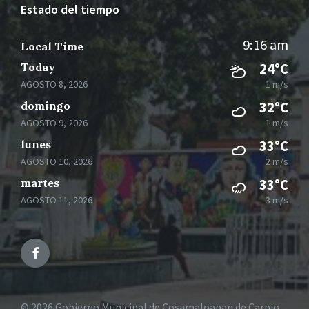
Estado del tiempo
9:16 am
Local Time
Today
24°C
AGOSTO 8, 2026
1 m/s
domingo
32°C
AGOSTO 9, 2026
1 m/s
lunes
33°C
AGOSTO 10, 2026
2 m/s
martes
33°C
AGOSTO 11, 2026
3 m/s
Facebook
© 2026 Gobierno Municipal de Cosamaloapan de Carpio